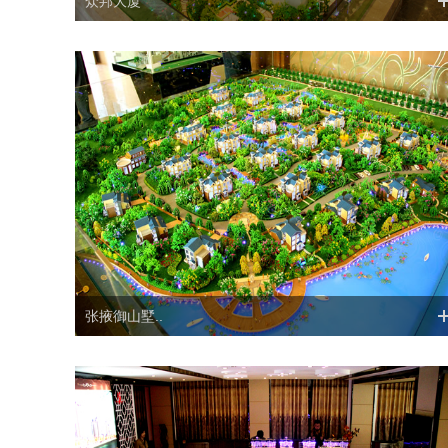
众邦大厦
张掖御山墅..