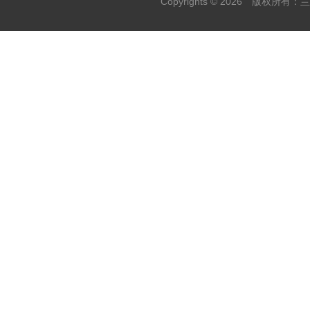
Copyrights ©
2026 版权所有