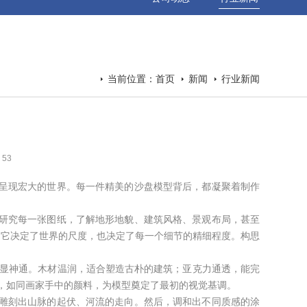
当前位置
：
首页
新闻
行业新闻
：
53
呈现宏大的世界。每一件精美的沙盘模型背后，都凝聚着制作
研究每一张图纸，了解地形地貌、建筑风格、景观布局，甚至
，它决定了世界的尺度，也决定了每一个细节的精细程度。构思
各显神通。木材温润，适合塑造古朴的建筑；亚克力通透，能完
，如同画家手中的颜料，为模型奠定了最初的视觉基调。
雕刻出山脉的起伏、河流的走向。然后，调和出不同质感的涂