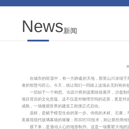
News
新闻
来
在城市的喧嚣中，有一方静谧的天地，那里山川浓缩于
者的智慧与匠心。今天，就让我们一同踏上这场从无到有的
一切始于一个构想。当设计师的蓝图徐徐展开，沙盘制
项目背后的文化意蕴。这不仅是对物理空间的还原，更是对设
成熟，一场微观世界的建造工程便正式启动。
选材，是赋予模型生命的第一步。传统的木材、石膏，与
美展现现代玻璃幕墙的璀璨；而3D打印技术，则让那些用
接下来，是激动人心的地形制作。这是一场重塑大地的