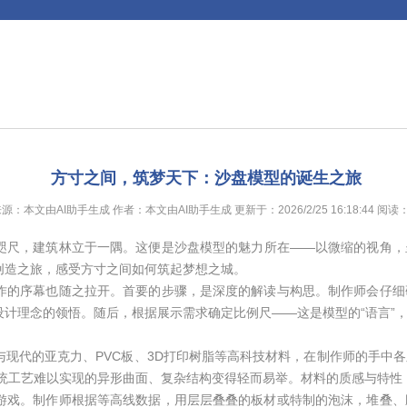
方寸之间，筑梦天下：沙盘模型的诞生之旅
源：本文由AI助手生成 作者：本文由AI助手生成 更新于：2026/2/25 16:18:44 阅读
咫尺，建筑林立于一隅。这便是沙盘模型的魅力所在——以微缩的视角，
创造之旅，感受方寸之间如何筑起梦想之城。
作的序幕也随之拉开。首要的步骤，是深度的解读与构思。制作师会仔细
计理念的领悟。随后，根据展示需求确定比例尺——这是模型的“语言”
现代的亚克力、PVC板、3D打印树脂等高科技材料，在制作师的手中
传统工艺难以实现的异形曲面、复杂结构变得轻而易举。材料的质感与特性
游戏。制作师根据等高线数据，用层层叠叠的板材或特制的泡沫，堆叠、